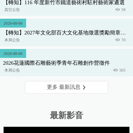
【轉知】116 年度新竹市鐵道藝術村駐村藝術家遴選
其它公告
59
2026-08-06
【轉知】2027年文化部百大文化基地徵選獎勵簡章，
歡迎踴躍報名~
本局公告
70
2026-08-06
2026花蓮國際石雕藝術季青年石雕創作營徵件
本局公告
505
更多 最新訊息
最新影音