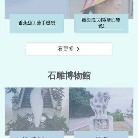
靚染漁夫帽(雙面雙
香蕉絲工藝手機袋
色)
看更多
石雕博物館