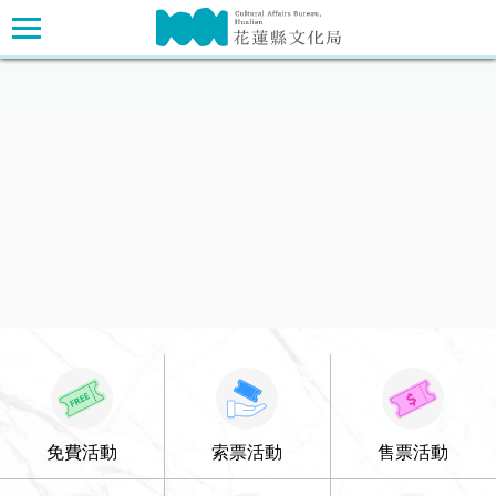
跳
主要內容區塊
到
主
要
內
「極光石相-花蓮透光石畫藝術展」
髮語之間—黃沛瀅個展
換個心情吧!
2026花蓮短片創作獎
容
區
塊
免費活動
索票活動
售票活動