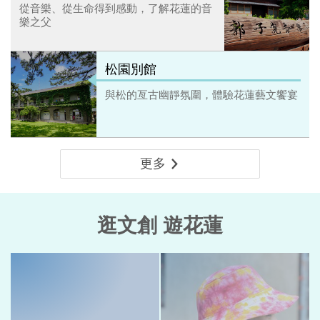
從音樂、從生命得到感動，了解花蓮的音
樂之父
松園別館
與松的亙古幽靜氛圍，體驗花蓮藝文饗宴
更多
逛文創 遊花蓮