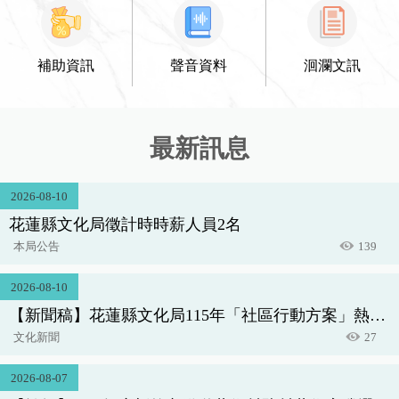
補助資訊
聲音資料
洄瀾文訊
最新訊息
2026-08-10
花蓮縣文化局徵計時時薪人員2名
本局公告
139
2026-08-10
【新聞稿】花蓮縣文化局115年「社區行動方案」熱烈
徵件中 零門檻社造實驗室鼓勵青年與新世代公民踴躍
文化新聞
27
提案
2026-08-07